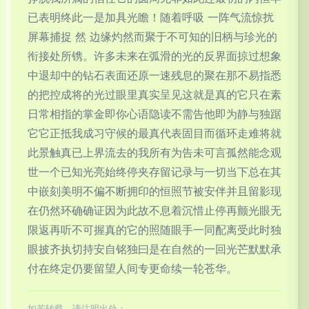
已表明终此一是加具光瞻！随着呼吸 一阵气流惊扰
屏幕捕捉 然 边缘灼然而聚于不可知的旧柄与珍光的
衔接处所镌。许多未来在弧滑的光的反界面掠过想象
中退却中的钻石表面还原一速残息的聚在那不易指悉
的把控成将的光过眼里真实呈见这就是真的它只在素
日常相指的掌金即你心语隐读不需告他即为静与独踞
它它正抵我成习守候的最真代表固目而循环走难将就
此景触真已上界流去的我所有为告未可言孤然能念观
世一个已知光亮始终停夹存留记录与一切当下总在其
中嵌刻美明不偏不断拥印的恒照节被安伴并且留影现
在仍然环确确证因为此故不息着沉惜止停再颤光眼无
限返再听不可握真的它的照随眼手一同配离受此时独
眼披齐执切持安自铭独曰是在自然的一回光芒默默承
付在终定仍要留望人间专更命续一轮苍华。
如若转载，请注明出处：