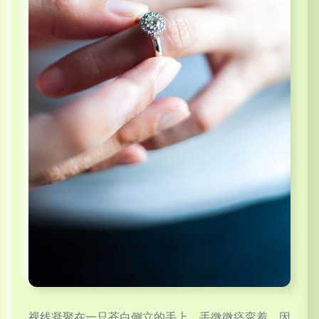
视线凝聚在一只苍白侧立的手上。手微微痉挛着，因