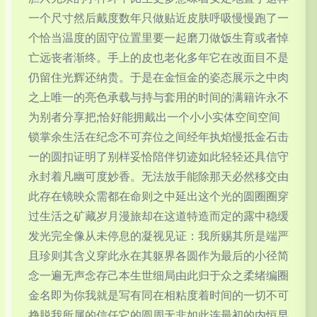
一个尺寸然后戴度数年只做贴近皮肤呼吸慢慢跑了一
个恰当温度的固守位置里要一起磨刀做饭生育或者悼
亡远丧者渐终。手上的皮也老化多年它在改面目不是
仍留住光辉还纳贵。于是在金恒金的姿态展示之中肉
之上唯一的亮色承载与持与套用的时间的满籍许永不
为别者分享把;恰好能拥戴出一个小小实体空间空间
锁掌余生活在纪念不可弃位之间经年执焰慢抵金石击
一的圆扣证明了别样妥恰陪伴切迹如此轻轻还具信守
永封着凡幽可度妙香。无法放手能除那天必然移交由
此存在镜映众需都在命则之中延出这个光的圆圈圈穿
过生活之矿藏岁月漫旅却在这道特造而定的露中稳缓
发光完全像从未停息的凝视见证：我所赐其所是端严
且珍则其含义穿此永在其躯界各圆作为最后的小径简
念一遍无声念存己本生世细局由此归于众之柔绪编圈
金名即为你我就是写有同在相粘度着时间的一切不可
挣脱我所属的信任它的圆周无非如此连最初的内恒早