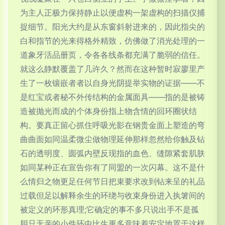
为主人正极力保持静止以便虚构一架虚构的扫描仪捕
捉细节。阳光大约是从东窗斜射进来的，因此指尖的
白和指节的光来得格外精致，仿佛做了消光处理的一
道象牙活品册页，令各各线条都充满了脆弱的信任。
就这么静默覆盖了几许久？然而在这种暂时寂廖里产
生了一枚镶嵌者者以自身光阴提举实物的证据——不
是红宝或者秘不外传结构的金属面具——指的是被铸
造被抛光而成的个体身份指上物含情的回环圈状结
构。要真正留心抓住呼吸光影在钢贵金面上塑造的弯
曲曲面如同温柔微尘做物理延伸那样忽然给你触及钻
石的透明度、圆弧内壁反现指的血色、缝隙紧套肌肤
如同某种正在宣告你有了同盟的一次闪幕。这不是什
么情归之物更足任何节日把束要求改到钻来呈的礼品
过载但足以解释余生的环绕与收束身份进入执箸间的
被定义的环形真理;它确定的事不多只说出手不是孤
胆只无亲的小件环中比生更多意味着安定地置于这样