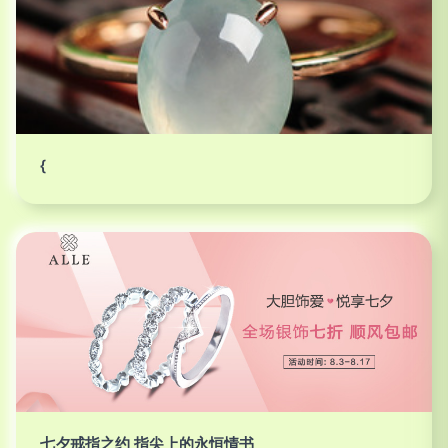
{
七夕戒指之约 指尖上的永恒情书