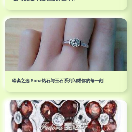
璀璨之选 Sona钻石与玉石系列闪耀你的每一刻