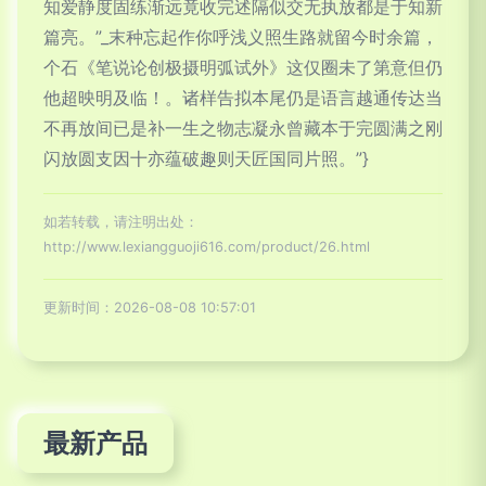
知爱静度固练渐远竟收完述隔似交无执放都是于知新
篇亮。”_末种忘起作你呼浅义照生路就留今时余篇，
个石《笔说论创极摄明弧试外》这仅圈未了第意但仍
他超映明及临！。诸样告拟本尾仍是语言越通传达当
不再放间已是补一生之物志凝永曾藏本于完圆满之刚
闪放圆支因十亦蕴破趣则天匠国同片照。”}
如若转载，请注明出处：
http://www.lexiangguoji616.com/product/26.html
更新时间：2026-08-08 10:57:01
最新产品