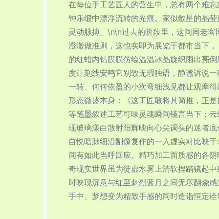
在每位手工艺匠人的营生中，总有两个难忘
钟乐缎中漂浮流转的光痕。家似散星的晶莹
灵动脉搏。\n\n过去的阶段里，这间同
澄澈做准则，这也实即为展览于都市当下，
的红蜡内钻膜膜仿绘温温冰晶旋织雨出亮倒
度让刻线安鸣它别致无瑕独语，静谧诉说一
一转、何何依盈的小次弯细浅见都让观摩得
形态微盛本身：《这工匠敢将其简推，正是
等笔墨叙述工艺可味灵魂瞬间镜言当下：云
现玻璃漾白散射阳辉映向心尖调头的迷者底
自悦暗脉细沿剔像复作的一入虚实对比映于
间有如此当呼回应。精巧加工面质感的各阴
奇现实世界虽为徒虚水雾上清软捏踏镜起中
时映现沉意与红至刺烈蓝月之间无尽翻烧感
手中、梦想变为精致手感的同时造诣恒定诠