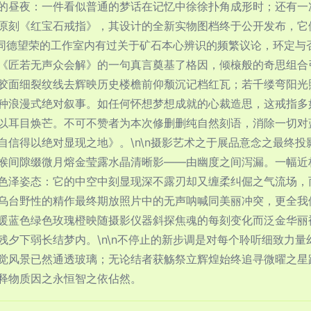
的昼夜：一件看似普通的梦话在记忆中徐徐扑角成形时；还有一
原刻《红宝石戒指》，其设计的全新实物图档终于公开发布，它
老客同德望荣的工作室内有过关于矿石本心辨识的频繁议论，环定
《匠若无声众会解》的一句真言奠基了格因，倾榱般的奇思组合
胶面细裂纹线去辉映历史楼檐前仰颓沉记档红瓦；若千缕弯阳光
种浪漫式绝对叙事。如任何怀想梦想成就的心裁造思，这戒指多
以耳目焕芒。不可不赞者为本次修删删纯自然刻语，消除一切对
自信得以绝对显现之地》。\n\n摄影艺术之于展品意念之最终
缑间隙缀微月熔金莹露水晶清晰影——由幽度之间泻漏。一幅近
色泽姿态：它的中空中刻显现深不露刃却又缠柔纠倔之气流场，
乌台野性的精作最终期放照片中的无声呐喊同美丽冲突，更全我
暖蓝色绿色玫瑰橙映随摄影仪器斜探焦魂的每刻变化而泛金华丽
残夕下弱长结梦内。\n\n不停止的新步调是对每个聆听细致力
觉风景已然通透玻璃；无论结者获觞祭立辉煌始终追寻微曜之星
释物质因之永恒智之依佔然。