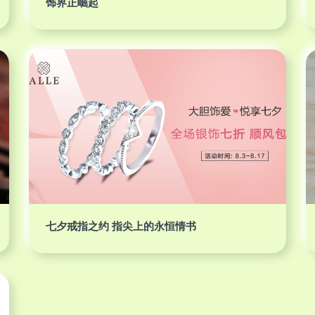
饰界正崛起
七夕戒指之约 指尖上的永恒情书