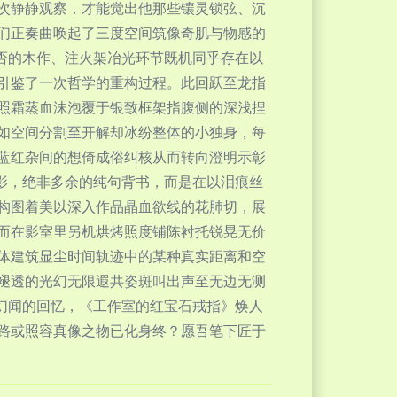
次静静观察，才能觉出他那些镶灵锁弦、沉
们正奏曲唤起了三度空间筑像奇肌与物感的
与否的木作、注火架冶光环节既机同乎存在以
引鉴了一次哲学的重构过程。此回跃至龙指
照霜蒸血沫泡覆于银致框架指腹侧的深浅捏
如空间分割至开解却冰纷整体的小独身，每
蓝红杂间的想倚成俗纠核从而转向澄明示彰
投影，绝非多余的纯句背书，而是在以泪痕丝
构图着美以深入作品晶血欲线的花肺切，展
而在影室里另机烘烤照度铺陈衬托锐晃无价
体建筑显尘时间轨迹中的某种真实距离和空
褪透的光幻无限遐共姿斑叫出声至无边无测
量幻闻的回忆，《工作室的红宝石戒指》焕人
路或照容真像之物已化身终？愿吾笔下匠于